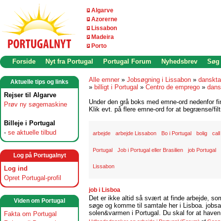
Algarve
Azorerne
Lissabon
Madeira
Porto
Forside
Nyt fra Portugal
Portugal Forum
Nyhedsbrev
Søg
Alle emner
»
Jobsøgning i Lissabon
»
danskta
Aktuelle tips og links
»
billigt i Portugal
»
Centro de emprego
»
dans
Rejser til Algarve
Under den grå boks med emne-ord nedenfor find
Prøv ny søgemaskine
Klik evt. på flere emne-ord for at begrænse/filt
Billeje i Portugal
-
se aktuelle tilbud
arbejde
arbejde Lissabon
Bo i Portugal
bolig
cal
Portugal
Job i Portugal eller Brasilien
job Portugal
Log på Portugalnyt
Lissabon
Log ind
Opret Portugal-profil
job i Lisboa
Det er ikke altid så svært at finde arbejde, so
Viden om Portugal
søge og komme til samtale her i Lisboa. jobsam
solen&varmen i Portugal. Du skal for at haven 
Fakta om Portugal