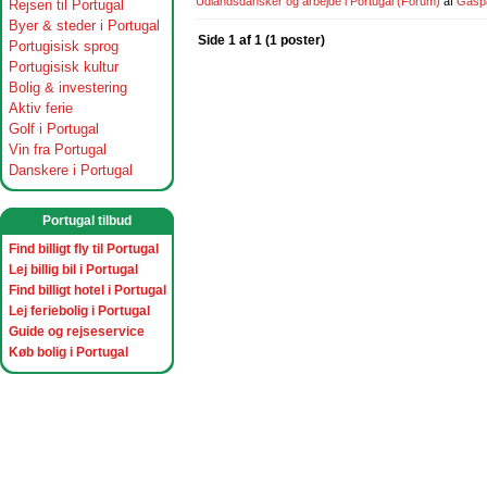
Udlandsdansker og arbejde i Portugal
(Forum)
af
Gasp
Rejsen til Portugal
Byer & steder i Portugal
Side 1 af 1 (1 poster)
Portugisisk sprog
Portugisisk kultur
Bolig & investering
Aktiv ferie
Golf i Portugal
Vin fra Portugal
Danskere i Portugal
Portugal tilbud
Find billigt fly til Portugal
Lej billig bil i Portugal
Find billigt hotel i Portugal
Lej feriebolig i Portugal
Guide og rejseservice
Køb bolig i Portugal