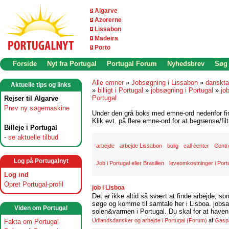
Algarve
Azorerne
Lissabon
Madeira
Porto
Forside
Nyt fra Portugal
Portugal Forum
Nyhedsbrev
Søg
Alle emner
»
Jobsøgning i Lissabon
»
danskta
Aktuelle tips og links
»
billigt i Portugal
»
jobsøgning i Portugal
»
jo
Portugal
Rejser til Algarve
Prøv ny søgemaskine
Under den grå boks med emne-ord nedenfor find
Klik evt. på flere emne-ord for at begrænse/filt
Billeje i Portugal
-
se aktuelle tilbud
arbejde
arbejde Lissabon
bolig
call center
Centr
Log på Portugalnyt
Job i Portugal eller Brasilien
leveomkostninger i Port
Log ind
Opret Portugal-profil
job i Lisboa
Det er ikke altid så svært at finde arbejde, so
søge og komme til samtale her i Lisboa. jobsam
Viden om Portugal
solen&varmen i Portugal. Du skal for at haven 
Udlandsdansker og arbejde i Portugal
(Forum)
af
Gasp
Fakta om Portugal