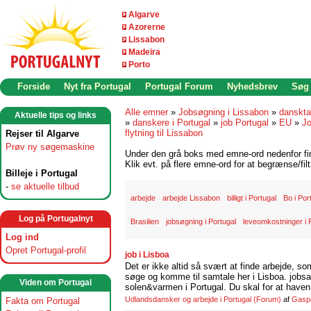
Algarve
Azorerne
Lissabon
Madeira
Porto
Forside
Nyt fra Portugal
Portugal Forum
Nyhedsbrev
Søg
Alle emner
»
Jobsøgning i Lissabon
»
danskta
Aktuelle tips og links
»
danskere i Portugal
»
job Portugal
»
EU
»
Jo
flytning til Lissabon
Rejser til Algarve
Prøv ny søgemaskine
Under den grå boks med emne-ord nedenfor find
Klik evt. på flere emne-ord for at begrænse/filt
Billeje i Portugal
-
se aktuelle tilbud
arbejde
arbejde Lissabon
billigt i Portugal
Bo i Por
Log på Portugalnyt
Brasilien
jobsøgning i Portugal
leveomkostninger i 
Log ind
Opret Portugal-profil
job i Lisboa
Det er ikke altid så svært at finde arbejde, so
søge og komme til samtale her i Lisboa. jobsam
Viden om Portugal
solen&varmen i Portugal. Du skal for at haven 
Udlandsdansker og arbejde i Portugal
(Forum)
af
Gasp
Fakta om Portugal