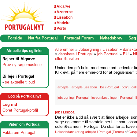
Algarve
Azorerne
Lissabon
Madeira
Porto
Forside
Nyt fra Portugal
Portugal Forum
Nyhedsbrev
Søg
Alle emner
»
Jobsøgning i Lissabon
»
danskta
Aktuelle tips og links
»
danskere i Portugal
»
job Portugal
»
EU
»
bi
eller Brasilien
Rejser til Algarve
Prøv ny søgemaskine
Under den grå boks med emne-ord nedenfor find
Klik evt. på flere emne-ord for at begrænse/filt
Billeje i Portugal
-
se aktuelle tilbud
arbejde
arbejde Lissabon
Bo i Portugal
bolig
cal
Log på Portugalnyt
jobsøgning i Portugal
leveomkostninger i Portugal
l
Log ind
Opret Portugal-profil
job i Lisboa
Det er ikke altid så svært at finde arbejde, so
søge og komme til samtale her i Lisboa. jobsam
Viden om Portugal
solen&varmen i Portugal. Du skal for at haven 
Udlandsdansker og arbejde i Portugal
(Forum)
af
Gasp
Fakta om Portugal