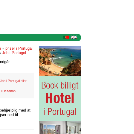
n
»
priser i Portugal
»
Job i Portugal
ndgår.
Job i Portugal eller
i Lissabon
 behjælplig med at
ser ned til