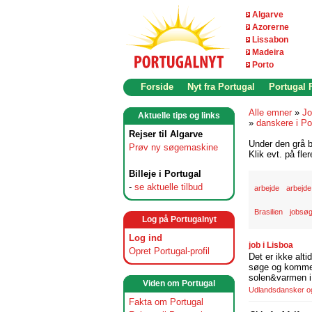
Algarve
Azorerne
Lissabon
Madeira
Porto
Forside
Nyt fra Portugal
Portugal
Alle emner
»
Jo
Aktuelle tips og links
»
danskere i Po
Rejser til Algarve
Under den grå b
Prøv ny søgemaskine
Klik evt. på fle
Billeje i Portugal
-
se aktuelle tilbud
arbejde
arbejde
Brasilien
jobsøg
Log på Portugalnyt
Log ind
job i Lisboa
Opret Portugal-profil
Det er ikke alti
søge og komme t
solen&varmen i 
Viden om Portugal
Udlandsdansker og 
Fakta om Portugal