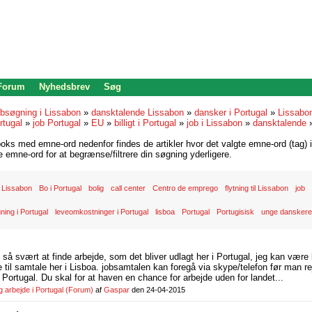
 Forum
Nyhedsbrev
Søg
bsøgning i Lissabon
»
dansktalende Lissabon
»
dansker i Portugal
»
Lissabo
rtugal
»
job Portugal
»
EU
»
billigt i Portugal
»
job i Lissabon
»
dansktalende
oks med emne-ord nedenfor findes de artikler hvor det valgte emne-ord (tag) i
re emne-ord for at begrænse/filtrere din søgning yderligere.
 Lissabon
Bo i Portugal
bolig
call center
Centro de emprego
flytning til Lissabon
job
ning i Portugal
leveomkostninger i Portugal
lisboa
Portugal
Portugisisk
unge danskere 
d så svært at finde arbejde, som det bliver udlagt her i Portugal, jeg kan være
il samtale her i Lisboa. jobsamtalen kan foregå via skype/telefon før man rej
Portugal. Du skal for at haven en chance for arbejde uden for landet...
arbejde i Portugal
(Forum)
af
Gaspar
den 24-04-2015