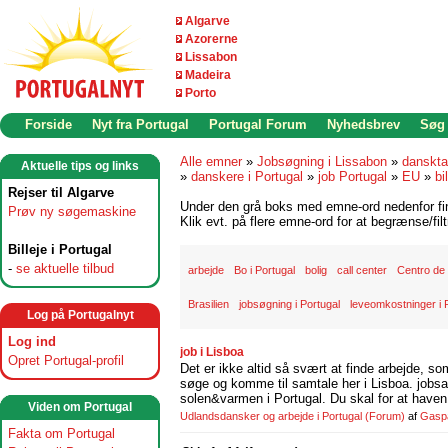
Algarve
Azorerne
Lissabon
Madeira
Porto
Forside
Nyt fra Portugal
Portugal Forum
Nyhedsbrev
Søg
Alle emner
»
Jobsøgning i Lissabon
»
danskta
Aktuelle tips og links
»
danskere i Portugal
»
job Portugal
»
EU
»
bi
Rejser til Algarve
Under den grå boks med emne-ord nedenfor find
Prøv ny søgemaskine
Klik evt. på flere emne-ord for at begrænse/filt
Billeje i Portugal
-
se aktuelle tilbud
arbejde
Bo i Portugal
bolig
call center
Centro de
Brasilien
jobsøgning i Portugal
leveomkostninger i 
Log på Portugalnyt
Log ind
job i Lisboa
Opret Portugal-profil
Det er ikke altid så svært at finde arbejde, so
søge og komme til samtale her i Lisboa. jobsam
solen&varmen i Portugal. Du skal for at haven 
Viden om Portugal
Udlandsdansker og arbejde i Portugal
(Forum)
af
Gasp
Fakta om Portugal