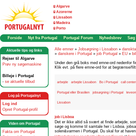
Algarve
Azorerne
Lissabon
Madeira
Porto
Forside
Nyt fra Portugal
Portugal Forum
Nyhedsbrev
Søg
Alle emner
»
Jobsøgning i Lissabon
»
danskta
Aktuelle tips og links
»
danskere i Portugal
»
job Portugal
»
EU
»
bi
Rejser til Algarve
Under den grå boks med emne-ord nedenfor find
Prøv ny søgemaskine
Klik evt. på flere emne-ord for at begrænse/filt
Billeje i Portugal
-
se aktuelle tilbud
arbejde
arbejde Lissabon
Bo i Portugal
call center
Portugal eller Brasilien
jobsøgning i Portugal
leveom
Log på Portugalnyt
Lissabon
Log ind
Opret Portugal-profil
job i Lisboa
Det er ikke altid så svært at finde arbejde, so
Viden om Portugal
søge og komme til samtale her i Lisboa. jobsam
solen&varmen i Portugal. Du skal for at haven 
Fakta om Portugal