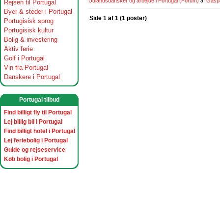
Udlandsdansker og arbejde i Portugal
(Forum)
af
Gasp
Rejsen til Portugal
Byer & steder i Portugal
Side 1 af 1 (1 poster)
Portugisisk sprog
Portugisisk kultur
Bolig & investering
Aktiv ferie
Golf i Portugal
Vin fra Portugal
Danskere i Portugal
Portugal tilbud
Find billigt fly til Portugal
Lej billig bil i Portugal
Find billigt hotel i Portugal
Lej feriebolig i Portugal
Guide og rejseservice
Køb bolig i Portugal