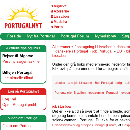
Algarve
Azorerne
Lissabon
Madeira
Porto
Forside
Nyt fra Portugal
Portugal Forum
Nyhedsbrev
Søg
Alle emner
»
Jobsøgning i Lissabon
»
danskta
Aktuelle tips og links
»
danskere i Portugal
»
job Portugal
»
EU
»
bi
Lissabon
Rejser til Algarve
Prøv ny søgemaskine
Under den grå boks med emne-ord nedenfor find
Klik evt. på flere emne-ord for at begrænse/filt
Billeje i Portugal
-
se aktuelle tilbud
arbejde
arbejde Lissabon
Bo i Portugal
bolig
cal
Log på Portugalnyt
Portugal eller Brasilien
jobsøgning i Portugal
leveom
Log ind
Opret Portugal-profil
job i Lisboa
Det er ikke altid så svært at finde arbejde, so
søge og komme til samtale her i Lisboa. jobsam
Viden om Portugal
solen&varmen i Portugal. Du skal for at haven 
Udlandsdansker og arbejde i Portugal
(Forum)
af
Gasp
Fakta om Portugal