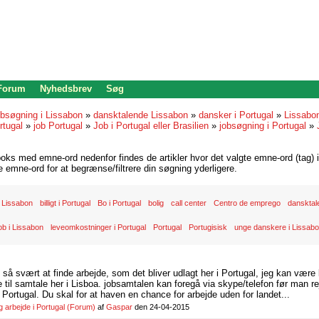
 Forum
Nyhedsbrev
Søg
bsøgning i Lissabon
»
dansktalende Lissabon
»
dansker i Portugal
»
Lissabo
rtugal
»
job Portugal
»
Job i Portugal eller Brasilien
»
jobsøgning i Portugal
»
oks med emne-ord nedenfor findes de artikler hvor det valgte emne-ord (tag) i
re emne-ord for at begrænse/filtrere din søgning yderligere.
 Lissabon
billigt i Portugal
Bo i Portugal
bolig
call center
Centro de emprego
dansktal
ob i Lissabon
leveomkostninger i Portugal
Portugal
Portugisisk
unge danskere i Lissab
d så svært at finde arbejde, som det bliver udlagt her i Portugal, jeg kan være
il samtale her i Lisboa. jobsamtalen kan foregå via skype/telefon før man rej
Portugal. Du skal for at haven en chance for arbejde uden for landet...
arbejde i Portugal
(Forum)
af
Gaspar
den 24-04-2015