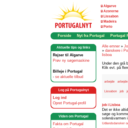
Algarve
Azorerne
Lissabon
Madeira
Porto
Forside
Nyt fra Portugal
Portugal
Alle emner
»
Jo
Aktuelle tips og links
»
danskere i Po
lisboa
Rejser til Algarve
Prøv ny søgemaskine
Under den grå b
Klik evt. på fle
Billeje i Portugal
-
se aktuelle tilbud
arbejde
arbejde
Log på Portugalnyt
Lissabon
job
j
Log ind
Opret Portugal-profil
job i Lisboa
Det er ikke alti
søge og komme t
Viden om Portugal
solen&varmen i 
Udlandsdansker og 
Fakta om Portugal