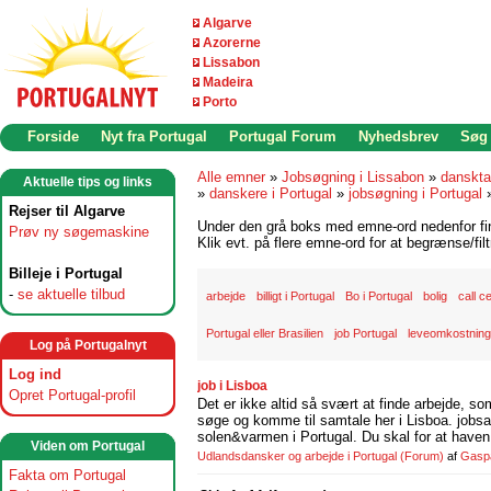
Algarve
Azorerne
Lissabon
Madeira
Porto
Forside
Nyt fra Portugal
Portugal Forum
Nyhedsbrev
Søg
Alle emner
»
Jobsøgning i Lissabon
»
danskta
Aktuelle tips og links
»
danskere i Portugal
»
jobsøgning i Portugal
Rejser til Algarve
Under den grå boks med emne-ord nedenfor find
Prøv ny søgemaskine
Klik evt. på flere emne-ord for at begrænse/filt
Billeje i Portugal
-
se aktuelle tilbud
arbejde
billigt i Portugal
Bo i Portugal
bolig
call c
Portugal eller Brasilien
job Portugal
leveomkostninge
Log på Portugalnyt
Log ind
job i Lisboa
Opret Portugal-profil
Det er ikke altid så svært at finde arbejde, so
søge og komme til samtale her i Lisboa. jobsam
solen&varmen i Portugal. Du skal for at haven 
Viden om Portugal
Udlandsdansker og arbejde i Portugal
(Forum)
af
Gasp
Fakta om Portugal