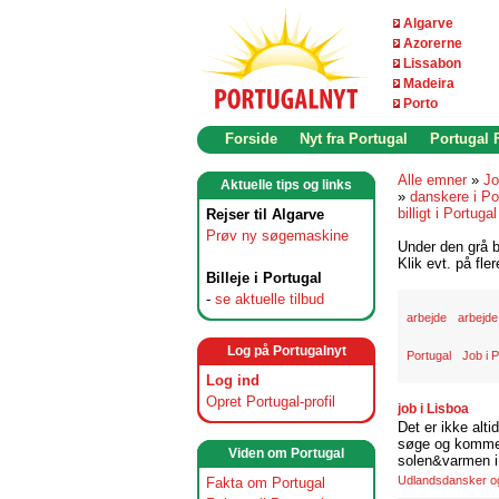
Algarve
Azorerne
Lissabon
Madeira
Porto
Forside
Nyt fra Portugal
Portugal
Alle emner
»
Jo
Aktuelle tips og links
»
danskere i Po
billigt i Portugal
Rejser til Algarve
Prøv ny søgemaskine
Under den grå b
Klik evt. på fle
Billeje i Portugal
-
se aktuelle tilbud
arbejde
arbejde
Log på Portugalnyt
Portugal
Job i P
Log ind
Opret Portugal-profil
job i Lisboa
Det er ikke alti
søge og komme t
Viden om Portugal
solen&varmen i 
Udlandsdansker og 
Fakta om Portugal