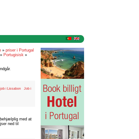
n
»
priser i Portugal
»
Portugisisk
»
ndgår.
job i Lissabon
Job i
 behjælplig med at
ser ned til