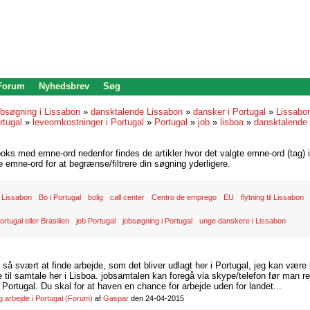
 Forum
Nyhedsbrev
Søg
bsøgning i Lissabon
»
dansktalende Lissabon
»
dansker i Portugal
»
Lissabo
rtugal
»
leveomkostninger i Portugal
»
Portugal
»
job
»
lisboa
»
dansktalende
oks med emne-ord nedenfor findes de artikler hvor det valgte emne-ord (tag) i
re emne-ord for at begrænse/filtrere din søgning yderligere.
 Lissabon
Bo i Portugal
bolig
call center
Centro de emprego
EU
flytning til Lissabon
ortugal eller Brasilien
job Portugal
jobsøgning i Portugal
unge danskere i Lissabon
d så svært at finde arbejde, som det bliver udlagt her i Portugal, jeg kan være
il samtale her i Lisboa. jobsamtalen kan foregå via skype/telefon før man rej
Portugal. Du skal for at haven en chance for arbejde uden for landet...
arbejde i Portugal
(Forum)
af
Gaspar
den 24-04-2015