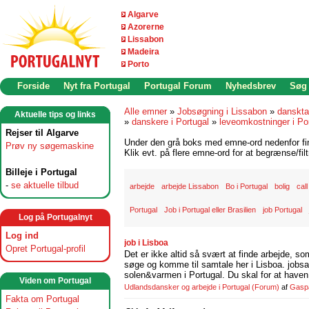
Algarve
Azorerne
Lissabon
Madeira
Porto
Forside
Nyt fra Portugal
Portugal Forum
Nyhedsbrev
Søg
Alle emner
»
Jobsøgning i Lissabon
»
danskta
Aktuelle tips og links
»
danskere i Portugal
»
leveomkostninger i Po
Rejser til Algarve
Under den grå boks med emne-ord nedenfor find
Prøv ny søgemaskine
Klik evt. på flere emne-ord for at begrænse/filt
Billeje i Portugal
-
se aktuelle tilbud
arbejde
arbejde Lissabon
Bo i Portugal
bolig
cal
Portugal
Job i Portugal eller Brasilien
job Portugal
Log på Portugalnyt
Log ind
job i Lisboa
Opret Portugal-profil
Det er ikke altid så svært at finde arbejde, so
søge og komme til samtale her i Lisboa. jobsam
solen&varmen i Portugal. Du skal for at haven 
Viden om Portugal
Udlandsdansker og arbejde i Portugal
(Forum)
af
Gasp
Fakta om Portugal