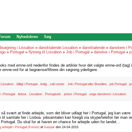
 Forum
Nyhedsbrev
Søg
bsøgning i Lissabon
»
dansktalende Lissabon
»
dansktalende
»
danskere i Po
ego
»
Portugal
»
flytning til Lissabon
»
Job i Portugal
»
dansker i Portugal
»
j
oks med emne-ord nedenfor findes de artikler hvor det valgte emne-ord (tag) i
re emne-ord for at begrænse/filtrere din søgning yderligere.
 Lissabon
billigt i Portugal
bolig
call center
Job i Portugal eller Brasilien
job Portugal
j
 i Portugal
lisboa
Lissabon
Portugisisk
priser i Portugal
unge danskere i Lissabon
d så svært at finde arbejde, som det bliver udlagt her i Portugal, jeg kan være
il samtale her i Lisboa. jobsamtalen kan foregå via skype/telefon før man rej
Portugal. Du skal for at haven en chance for arbejde uden for landet...
arbejde i Portugal
(Forum)
af
Gaspar
den 24-04-2015