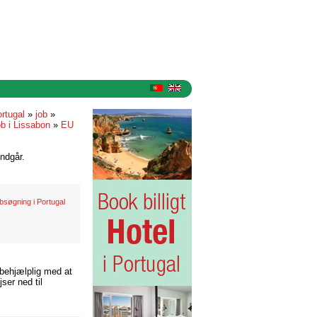
rtugal
»
job
»
ob i Lissabon
»
EU
ndgår.
obsøgning i Portugal
 behjælplig med at
ser ned til