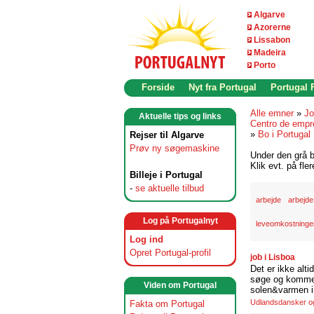
Algarve
Azorerne
Lissabon
Madeira
Porto
Forside
Nyt fra Portugal
Portugal
Alle emner
»
Jo
Aktuelle tips og links
Centro de empr
»
Bo i Portugal
Rejser til Algarve
Prøv ny søgemaskine
Under den grå b
Klik evt. på fle
Billeje i Portugal
-
se aktuelle tilbud
arbejde
arbejde
Log på Portugalnyt
leveomkostninger
Log ind
Opret Portugal-profil
job i Lisboa
Det er ikke alti
søge og komme t
Viden om Portugal
solen&varmen i 
Udlandsdansker og 
Fakta om Portugal