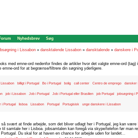
 Forum
Nyhedsbrev
Søg
bsøgning i Lissabon
»
dansktalende Lissabon
»
dansktalende
»
danskere i Po
oks med emne-ord nedenfor findes de artikler hvor det valgte emne-ord (tag) i
re emne-ord for at begrænse/filtrere din søgning yderligere.
 Lissabon
billigt i Portugal
Bo i Portugal
bolig
call center
Centro de emprego
dansker i
on
job i Lissabon
Job i Portugal
Job i Portugal eller Brasilien
job Portugal
jobsøgning i P
 i Portugal
lisboa
Lissabon
Portugal
Portugisisk
unge danskere i Lissabon
d så svært at finde arbejde, som det bliver udlagt her i Portugal, jeg kan være
il samtale her i Lisboa. jobsamtalen kan foregå via skype/telefon før man rej
Portugal. Du skal for at haven en chance for arbejde uden for landet...