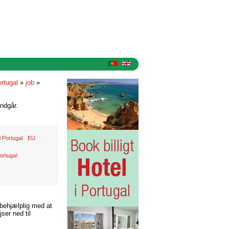
rtugal
»
job
»
ndgår.
 Portugal
EU
ortugal
 behjælplig med at
ser ned til