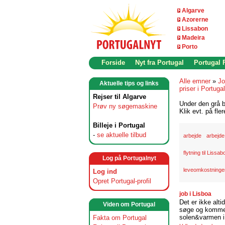
Algarve
Azorerne
Lissabon
Madeira
Porto
Forside
Nyt fra Portugal
Portugal
Alle emner
»
Jo
Aktuelle tips og links
priser i Portugal
Rejser til Algarve
Under den grå b
Prøv ny søgemaskine
Klik evt. på fle
Billeje i Portugal
-
se aktuelle tilbud
arbejde
arbejde
flytning til Lissab
Log på Portugalnyt
leveomkostninger
Log ind
Opret Portugal-profil
job i Lisboa
Det er ikke alti
Viden om Portugal
søge og komme t
solen&varmen i 
Fakta om Portugal