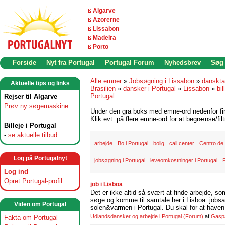
Algarve
Azorerne
Lissabon
Madeira
Porto
Forside
Nyt fra Portugal
Portugal Forum
Nyhedsbrev
Søg
Alle emner
»
Jobsøgning i Lissabon
»
danskta
Aktuelle tips og links
Brasilien
»
dansker i Portugal
»
Lissabon
»
bil
Portugal
Rejser til Algarve
Prøv ny søgemaskine
Under den grå boks med emne-ord nedenfor find
Klik evt. på flere emne-ord for at begrænse/filt
Billeje i Portugal
-
se aktuelle tilbud
arbejde
Bo i Portugal
bolig
call center
Centro de
Log på Portugalnyt
jobsøgning i Portugal
leveomkostninger i Portugal
P
Log ind
Opret Portugal-profil
job i Lisboa
Det er ikke altid så svært at finde arbejde, so
søge og komme til samtale her i Lisboa. jobsam
Viden om Portugal
solen&varmen i Portugal. Du skal for at haven 
Udlandsdansker og arbejde i Portugal
(Forum)
af
Gasp
Fakta om Portugal