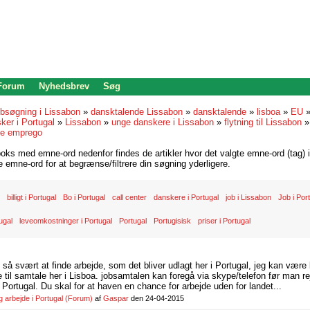
 Forum
Nyhedsbrev
Søg
bsøgning i Lissabon
»
dansktalende Lissabon
»
dansktalende
»
lisboa
»
EU
ker i Portugal
»
Lissabon
»
unge danskere i Lissabon
»
flytning til Lissabon
de emprego
oks med emne-ord nedenfor findes de artikler hvor det valgte emne-ord (tag) i
re emne-ord for at begrænse/filtrere din søgning yderligere.
billigt i Portugal
Bo i Portugal
call center
danskere i Portugal
job i Lissabon
Job i Por
ugal
leveomkostninger i Portugal
Portugal
Portugisisk
priser i Portugal
d så svært at finde arbejde, som det bliver udlagt her i Portugal, jeg kan være
il samtale her i Lisboa. jobsamtalen kan foregå via skype/telefon før man rej
Portugal. Du skal for at haven en chance for arbejde uden for landet...
arbejde i Portugal
(Forum)
af
Gaspar
den 24-04-2015