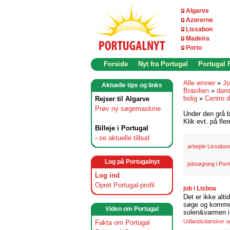
Algarve
Azorerne
Lissabon
Madeira
Porto
Forside
Nyt fra Portugal
Portugal
Alle emner
»
Jo
Aktuelle tips og links
Brasilien
»
dans
bolig
»
Centro 
Rejser til Algarve
Prøv ny søgemaskine
Under den grå b
Klik evt. på fle
Billeje i Portugal
-
se aktuelle tilbud
arbejde Lissabon
Log på Portugalnyt
jobsøgning i Port
Log ind
Opret Portugal-profil
job i Lisboa
Det er ikke alti
søge og komme t
Viden om Portugal
solen&varmen i 
Udlandsdansker og 
Fakta om Portugal