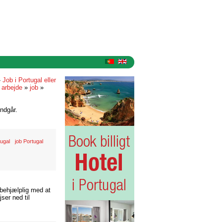
»
Job i Portugal eller
»
arbejde
»
job
»
ndgår.
tugal
job Portugal
 behjælplig med at
ser ned til