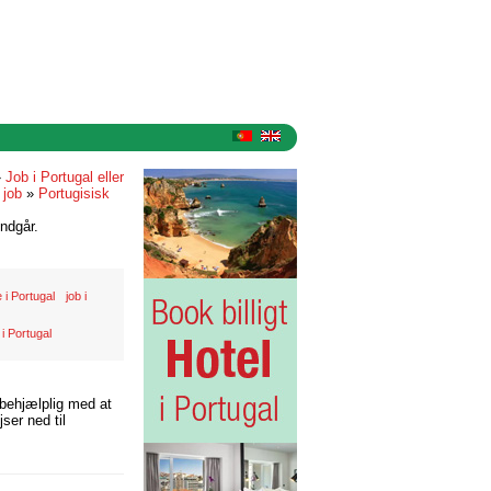
»
Job i Portugal eller
»
job
»
Portugisisk
ndgår.
 i Portugal
job i
 i Portugal
 behjælplig med at
ser ned til