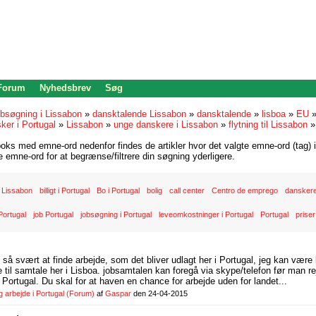
 Forum
Nyhedsbrev
Søg
bsøgning i Lissabon
»
dansktalende Lissabon
»
dansktalende
»
lisboa
»
EU
ker i Portugal
»
Lissabon
»
unge danskere i Lissabon
»
flytning til Lissabon
oks med emne-ord nedenfor findes de artikler hvor det valgte emne-ord (tag) i
re emne-ord for at begrænse/filtrere din søgning yderligere.
 Lissabon
billigt i Portugal
Bo i Portugal
bolig
call center
Centro de emprego
danskere
Portugal
job Portugal
jobsøgning i Portugal
leveomkostninger i Portugal
Portugal
priser
d så svært at finde arbejde, som det bliver udlagt her i Portugal, jeg kan være
il samtale her i Lisboa. jobsamtalen kan foregå via skype/telefon før man rej
Portugal. Du skal for at haven en chance for arbejde uden for landet...
arbejde i Portugal
(Forum)
af
Gaspar
den 24-04-2015