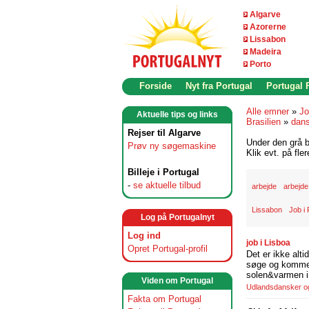
Algarve
Azorerne
Lissabon
Madeira
Porto
Forside
Nyt fra Portugal
Portugal
Alle emner
»
Jo
Aktuelle tips og links
Brasilien
»
dans
Rejser til Algarve
Under den grå b
Prøv ny søgemaskine
Klik evt. på fle
Billeje i Portugal
-
se aktuelle tilbud
arbejde
arbejde
Lissabon
Job i 
Log på Portugalnyt
Log ind
job i Lisboa
Opret Portugal-profil
Det er ikke alti
søge og komme t
solen&varmen i 
Viden om Portugal
Udlandsdansker og 
Fakta om Portugal