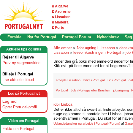
Algarve
Azorerne
Lissabon
Madeira
Porto
Forside
Nyt fra Portugal
Portugal Forum
Nyhedsbrev
Søg
Alle emner
»
Jobsøgning i Lissabon
»
danskta
Aktuelle tips og links
Lissabon
»
leveomkostninger i Portugal
»
job 
Rejser til Algarve
Under den grå boks med emne-ord nedenfor find
Prøv ny søgemaskine
Klik evt. på flere emne-ord for at begrænse/filt
Billeje i Portugal
-
se aktuelle tilbud
arbejde Lissabon
billigt i Portugal
Bo i Portugal
cal
Portugal
Job i Portugal eller Brasilien
jobsøgning i 
Log på Portugalnyt
Log ind
job i Lisboa
Opret Portugal-profil
Det er ikke altid så svært at finde arbejde, so
søge og komme til samtale her i Lisboa. jobsam
solen&varmen i Portugal. Du skal for at haven 
Viden om Portugal
Udlandsdansker og arbejde i Portugal
(Forum)
af
Gasp
Fakta om Portugal