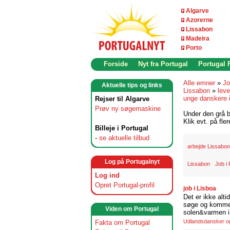
Algarve
Azorerne
Lissabon
Madeira
Porto
Forside
Nyt fra Portugal
Portugal
Alle emner
»
Jo
Aktuelle tips og links
Lissabon
»
leve
unge danskere 
Rejser til Algarve
Prøv ny søgemaskine
Under den grå b
Klik evt. på fle
Billeje i Portugal
-
se aktuelle tilbud
arbejde Lissabon
Log på Portugalnyt
Lissabon
Job i 
Log ind
Opret Portugal-profil
job i Lisboa
Det er ikke alti
søge og komme t
Viden om Portugal
solen&varmen i 
Udlandsdansker og 
Fakta om Portugal