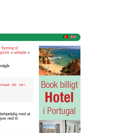
»
flytning til
gisisk
»
arbejde
»
ndgår.
ortugal
job
job i
 behjælplig med at
ser ned til