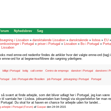
 Forum
Nyhedsbrev
Søg
bsøgning i Lissabon
»
dansktalende Lissabon
»
dansktalende
»
lisboa
»
EU
omkostninger i Portugal
»
priser i Portugal
»
Lissabon
»
Bo i Portugal
»
Portu
i Lissabon
oks med emne-ord nedenfor findes de artikler hvor det valgte emne-ord (tag) i
re emne-ord for at begrænse/filtrere din søgning yderligere.
billigt i Portugal
bolig
call center
Centro de emprego
dansker i Portugal
danskere i P
Portugal
Job i Portugal eller Brasilien
job Portugal
jobsøgning i Portugal
Portugal
d så svært at finde arbejde, som det bliver udlagt her i Portugal, jeg kan være
il samtale her i Lisboa. jobsamtalen kan foregå via skype/telefon før man rej
Portugal. Du skal for at haven en chance for arbejde uden for landet...
arbejde i Portugal
(Forum)
af
Gaspar
den 24-04-2015