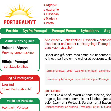
Algarve
Azorerne
Lissabon
Madeira
Porto
Forside
Nyt fra Portugal
Portugal Forum
Nyhedsbrev
Søg
Alle emner
»
Jobsøgning i Lissabon
»
danskta
Aktuelle tips og links
Lissabon
»
call center
»
jobsøgning i Portugal
danskere i Lissabon
Rejser til Algarve
Prøv ny søgemaskine
Under den grå boks med emne-ord nedenfor find
Klik evt. på flere emne-ord for at begrænse/filt
Billeje i Portugal
-
se aktuelle tilbud
billigt i Portugal
bolig
dansker i Portugal
danskere 
Log på Portugalnyt
Brasilien
job Portugal
leveomkostninger i Portugal
Log ind
Opret Portugal-profil
job i Lisboa
Det er ikke altid så svært at finde arbejde, so
søge og komme til samtale her i Lisboa. jobsam
Viden om Portugal
solen&varmen i Portugal. Du skal for at haven 
Udlandsdansker og arbejde i Portugal
(Forum)
af
Gasp
Fakta om Portugal