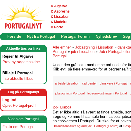
Algarve
Azorerne
Lissabon
Madeira
Porto
Forside
Nyt fra Portugal
Portugal Forum
Nyhedsbrev
Søg
Alle emner
»
Jobsøgning i Lissabon
»
danskta
Aktuelle tips og links
Portugal
»
job i Lissabon
»
Job i Portugal eller
Portugal
Rejser til Algarve
Prøv ny søgemaskine
Under den grå boks med emne-ord nedenfor find
Klik evt. på flere emne-ord for at begrænse/filt
Billeje i Portugal
-
se aktuelle tilbud
arbejde Lissabon
call center
danskere i Portugal
Log på Portugalnyt
jobsøgning i Portugal
leveomkostninger i Portugal
Log ind
Opret Portugal-profil
job i Lisboa
Det er ikke altid så svært at finde arbejde, so
søge og komme til samtale her i Lisboa. jobsam
Viden om Portugal
solen&varmen i Portugal. Du skal for at haven 
Udlandsdansker og arbejde i Portugal
(Forum)
af
Gasp
Fakta om Portugal