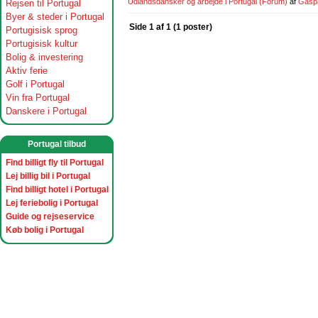
Udlandsdansker og arbejde i Portugal
(Forum)
af
Gasp
Rejsen til Portugal
Byer & steder i Portugal
Side 1 af 1 (1 poster)
Portugisisk sprog
Portugisisk kultur
Bolig & investering
Aktiv ferie
Golf i Portugal
Vin fra Portugal
Danskere i Portugal
Portugal tilbud
Find billigt fly til Portugal
Lej billig bil i Portugal
Find billigt hotel i Portugal
Lej feriebolig i Portugal
Guide og rejseservice
Køb bolig i Portugal