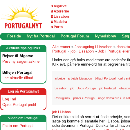
Algarve
Azorerne
Lissabon
Madeira
Porto
Forside
Nyt fra Portugal
Portugal Forum
Nyhedsbrev
Søg
Alle emner
»
Jobsøgning i Lissabon
»
danskta
Aktuelle tips og links
Portugal
»
job i Lissabon
»
Job i Portugal eller
Rejser til Algarve
Under den grå boks med emne-ord nedenfor find
Prøv ny søgemaskine
Klik evt. på flere emne-ord for at begrænse/filt
Billeje i Portugal
-
se aktuelle tilbud
arbejde
arbejde Lissabon
billigt i Portugal
call cen
Lissabon
job
Job i Portugal
job Portugal
jobsøgni
Log på Portugalnyt
Portugisisk
priser i Portugal
unge danskere i Lissa
Log ind
Opret Portugal-profil
job i Lisboa
Det er ikke altid så svært at finde arbejde, so
Viden om Portugal
søge og komme til samtale her i Lisboa. jobsam
solen&varmen i Portugal. Du skal for at haven 
Fakta om Portugal