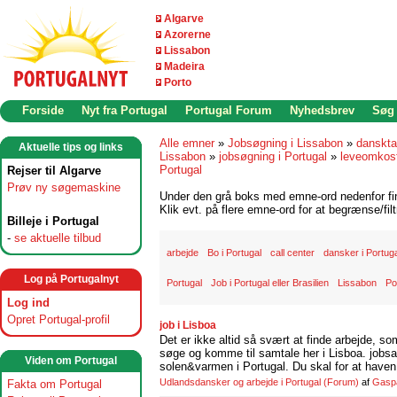
Algarve
Azorerne
Lissabon
Madeira
Porto
Forside
Nyt fra Portugal
Portugal Forum
Nyhedsbrev
Søg
Alle emner
»
Jobsøgning i Lissabon
»
danskta
Aktuelle tips og links
Lissabon
»
jobsøgning i Portugal
»
leveomkost
Portugal
Rejser til Algarve
Prøv ny søgemaskine
Under den grå boks med emne-ord nedenfor find
Klik evt. på flere emne-ord for at begrænse/filt
Billeje i Portugal
-
se aktuelle tilbud
arbejde
Bo i Portugal
call center
dansker i Portug
Log på Portugalnyt
Portugal
Job i Portugal eller Brasilien
Lissabon
Po
Log ind
Opret Portugal-profil
job i Lisboa
Det er ikke altid så svært at finde arbejde, so
søge og komme til samtale her i Lisboa. jobsam
Viden om Portugal
solen&varmen i Portugal. Du skal for at haven 
Udlandsdansker og arbejde i Portugal
(Forum)
af
Gasp
Fakta om Portugal