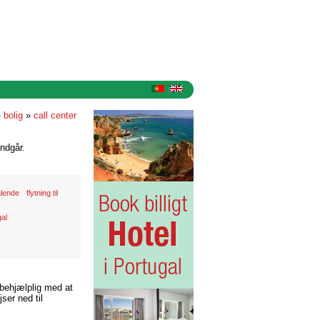
»
bolig
»
call center
ndgår.
lende
flytning til
gal
 behjælplig med at
ser ned til