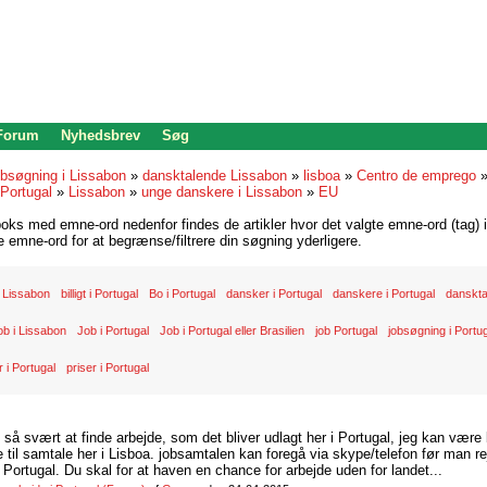
 Forum
Nyhedsbrev
Søg
bsøgning i Lissabon
»
dansktalende Lissabon
»
lisboa
»
Centro de emprego
Portugal
»
Lissabon
»
unge danskere i Lissabon
»
EU
oks med emne-ord nedenfor findes de artikler hvor det valgte emne-ord (tag) i
re emne-ord for at begrænse/filtrere din søgning yderligere.
 Lissabon
billigt i Portugal
Bo i Portugal
dansker i Portugal
danskere i Portugal
danskta
ob i Lissabon
Job i Portugal
Job i Portugal eller Brasilien
job Portugal
jobsøgning i Portu
 i Portugal
priser i Portugal
d så svært at finde arbejde, som det bliver udlagt her i Portugal, jeg kan være
il samtale her i Lisboa. jobsamtalen kan foregå via skype/telefon før man rej
Portugal. Du skal for at haven en chance for arbejde uden for landet...