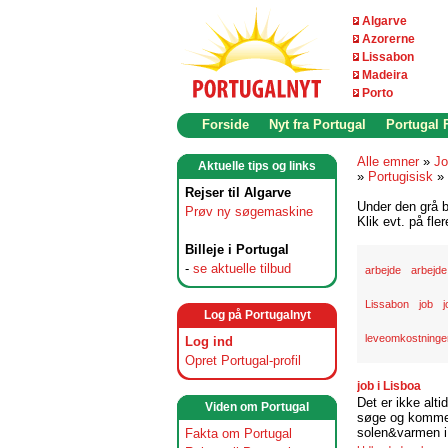
Algarve
Azorerne
Lissabon
Madeira
Porto
Forside
Nyt fra Portugal
Portugal
Alle emner
»
Jo
Aktuelle tips og links
»
Portugisisk
»
Rejser til Algarve
Under den grå b
Prøv ny søgemaskine
Klik evt. på fle
Billeje i Portugal
-
se aktuelle tilbud
arbejde
arbejde
Lissabon
job
j
Log på Portugalnyt
leveomkostninger
Log ind
Opret Portugal-profil
job i Lisboa
Det er ikke alti
Viden om Portugal
søge og komme t
solen&varmen i 
Fakta om Portugal