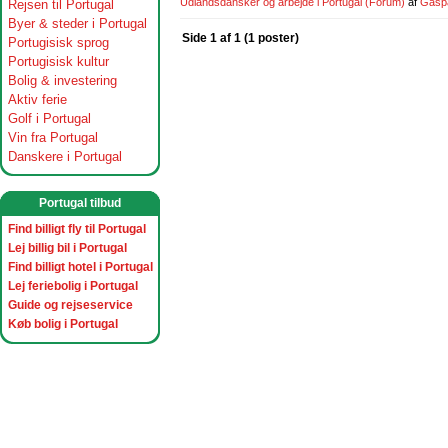
Udlandsdansker og arbejde i Portugal
(Forum)
af
Gasp
Rejsen til Portugal
Byer & steder i Portugal
Side 1 af 1 (1 poster)
Portugisisk sprog
Portugisisk kultur
Bolig & investering
Aktiv ferie
Golf i Portugal
Vin fra Portugal
Danskere i Portugal
Portugal tilbud
Find billigt fly til Portugal
Lej billig bil i Portugal
Find billigt hotel i Portugal
Lej feriebolig i Portugal
Guide og rejseservice
Køb bolig i Portugal