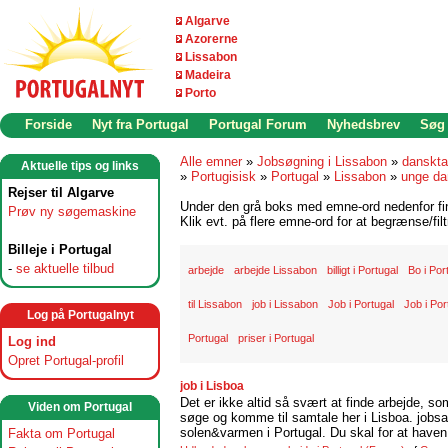
Algarve
Azorerne
Lissabon
Madeira
Porto
Forside
Nyt fra Portugal
Portugal Forum
Nyhedsbrev
Søg
Alle emner
»
Jobsøgning i Lissabon
»
danskta
Aktuelle tips og links
»
Portugisisk
»
Portugal
»
Lissabon
»
unge da
Rejser til Algarve
Under den grå boks med emne-ord nedenfor find
Prøv ny søgemaskine
Klik evt. på flere emne-ord for at begrænse/filt
Billeje i Portugal
-
se aktuelle tilbud
arbejde
arbejde Lissabon
billigt i Portugal
Bo i Por
til Lissabon
job i Lissabon
Job i Portugal
Job i Por
Log på Portugalnyt
Portugal
priser i Portugal
Log ind
Opret Portugal-profil
job i Lisboa
Det er ikke altid så svært at finde arbejde, so
Viden om Portugal
søge og komme til samtale her i Lisboa. jobsam
solen&varmen i Portugal. Du skal for at haven 
Fakta om Portugal