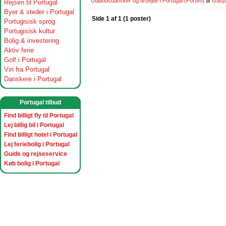
Udlandsdansker og arbejde i Portugal
(Forum)
af
Gasp
Rejsen til Portugal
Byer & steder i Portugal
Side 1 af 1 (1 poster)
Portugisisk sprog
Portugisisk kultur
Bolig & investering
Aktiv ferie
Golf i Portugal
Vin fra Portugal
Danskere i Portugal
Portugal tilbud
Find billigt fly til Portugal
Lej billig bil i Portugal
Find billigt hotel i Portugal
Lej feriebolig i Portugal
Guide og rejseservice
Køb bolig i Portugal