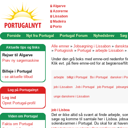
Algarve
Azorerne
Lissabon
Madeira
Porto
Forside
Nyt fra Portugal
Portugal Forum
Nyhedsbrev
Søg
Alle emner
»
Jobsøgning i Lissabon
»
danskta
Aktuelle tips og links
»
Portugisisk
»
Portugal
»
arbejde Lissabon
»
Rejser til Algarve
Under den grå boks med emne-ord nedenfor find
Prøv ny søgemaskine
Klik evt. på flere emne-ord for at begrænse/filt
Billeje i Portugal
-
se aktuelle tilbud
arbejde
billigt i Portugal
Bo i Portugal
dansker i Po
job i Lissabon
Job i Portugal
job Portugal
jobsøgni
Log på Portugalnyt
unge danskere i Lissabon
Log ind
Opret Portugal-profil
job i Lisboa
Det er ikke altid så svært at finde arbejde, so
Viden om Portugal
søge og komme til samtale her i Lisboa. jobsam
solen&varmen i Portugal. Du skal for at haven 
Fakta om Portugal