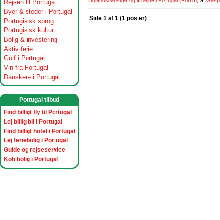
Udlandsdansker og arbejde i Portugal
(Forum)
af
Gasp
Rejsen til Portugal
Byer & steder i Portugal
Side 1 af 1 (1 poster)
Portugisisk sprog
Portugisisk kultur
Bolig & investering
Aktiv ferie
Golf i Portugal
Vin fra Portugal
Danskere i Portugal
Portugal tilbud
Find billigt fly til Portugal
Lej billig bil i Portugal
Find billigt hotel i Portugal
Lej feriebolig i Portugal
Guide og rejseservice
Køb bolig i Portugal