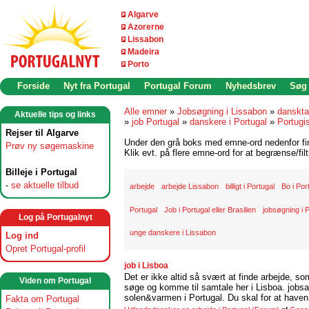
Algarve
Azorerne
Lissabon
Madeira
Porto
Forside
Nyt fra Portugal
Portugal Forum
Nyhedsbrev
Søg
Alle emner
»
Jobsøgning i Lissabon
»
danskta
Aktuelle tips og links
»
job Portugal
»
danskere i Portugal
»
Portugi
Rejser til Algarve
Under den grå boks med emne-ord nedenfor find
Prøv ny søgemaskine
Klik evt. på flere emne-ord for at begrænse/filt
Billeje i Portugal
-
se aktuelle tilbud
arbejde
arbejde Lissabon
billigt i Portugal
Bo i Por
Portugal
Job i Portugal eller Brasilien
jobsøgning i 
Log på Portugalnyt
unge danskere i Lissabon
Log ind
Opret Portugal-profil
job i Lisboa
Det er ikke altid så svært at finde arbejde, so
Viden om Portugal
søge og komme til samtale her i Lisboa. jobsam
solen&varmen i Portugal. Du skal for at haven 
Fakta om Portugal