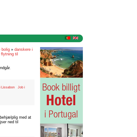
»
bolig
»
danskere i
»
flytning til
ndgår.
 i Lissabon
Job i
 behjælplig med at
ser ned til