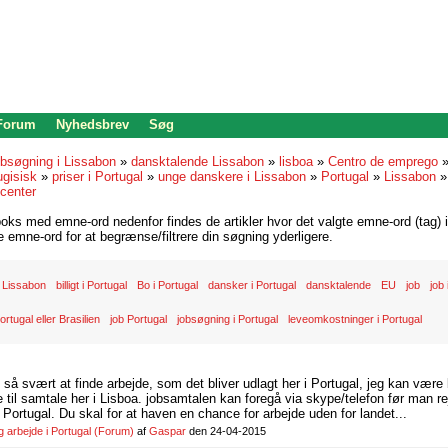
 Forum
Nyhedsbrev
Søg
bsøgning i Lissabon
»
dansktalende Lissabon
»
lisboa
»
Centro de emprego
ugisisk
»
priser i Portugal
»
unge danskere i Lissabon
»
Portugal
»
Lissabon
 center
oks med emne-ord nedenfor findes de artikler hvor det valgte emne-ord (tag) i
re emne-ord for at begrænse/filtrere din søgning yderligere.
 Lissabon
billigt i Portugal
Bo i Portugal
dansker i Portugal
dansktalende
EU
job
job
ortugal eller Brasilien
job Portugal
jobsøgning i Portugal
leveomkostninger i Portugal
d så svært at finde arbejde, som det bliver udlagt her i Portugal, jeg kan være
il samtale her i Lisboa. jobsamtalen kan foregå via skype/telefon før man rej
Portugal. Du skal for at haven en chance for arbejde uden for landet...
arbejde i Portugal
(Forum)
af
Gaspar
den 24-04-2015