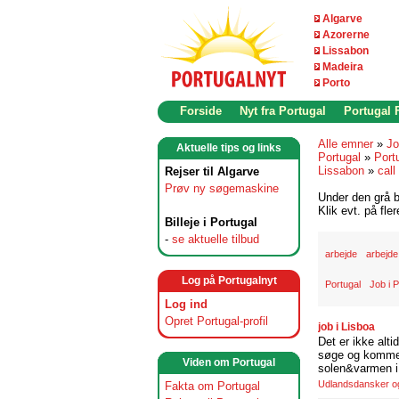
Algarve
Azorerne
Lissabon
Madeira
Porto
Forside
Nyt fra Portugal
Portugal
Alle emner
»
Jo
Aktuelle tips og links
Portugal
»
Port
Lissabon
»
call
Rejser til Algarve
Prøv ny søgemaskine
Under den grå b
Klik evt. på fle
Billeje i Portugal
-
se aktuelle tilbud
arbejde
arbejde
Log på Portugalnyt
Portugal
Job i P
Log ind
Opret Portugal-profil
job i Lisboa
Det er ikke alti
søge og komme t
Viden om Portugal
solen&varmen i 
Udlandsdansker og 
Fakta om Portugal