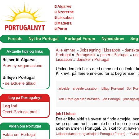
Algarve
Azorerne
Lissabon
Madeira
Porto
Forside
Nyt fra Portugal
Portugal Forum
Nyhedsbrev
Søg
Alle emner
»
Jobsøgning i Lissabon
»
danskta
Aktuelle tips og links
Portugal
»
Portugisisk
»
priser i Portugal
»
ung
Lissabon
»
dansker i Portugal
Rejser til Algarve
Prøv ny søgemaskine
Under den grå boks med emne-ord nedenfor find
Klik evt. på flere emne-ord for at begrænse/filt
Billeje i Portugal
-
se aktuelle tilbud
arbejde
arbejde Lissabon
billigt i Portugal
Bo i Por
Log på Portugalnyt
Job i Portugal eller Brasilien
job Portugal
jobsøgning
Log ind
Opret Portugal-profil
job i Lisboa
Det er ikke altid så svært at finde arbejde, so
søge og komme til samtale her i Lisboa. jobsam
Viden om Portugal
solen&varmen i Portugal. Du skal for at haven 
Udlandsdansker og arbejde i Portugal
(Forum)
af
Gasp
Fakta om Portugal