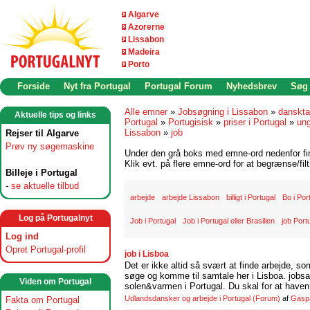
Algarve
Azorerne
Lissabon
Madeira
Porto
Forside
Nyt fra Portugal
Portugal Forum
Nyhedsbrev
Søg
Alle emner
»
Jobsøgning i Lissabon
»
danskta
Aktuelle tips og links
Portugal
»
Portugisisk
»
priser i Portugal
»
ung
Lissabon
»
job
Rejser til Algarve
Prøv ny søgemaskine
Under den grå boks med emne-ord nedenfor find
Klik evt. på flere emne-ord for at begrænse/filt
Billeje i Portugal
-
se aktuelle tilbud
arbejde
arbejde Lissabon
billigt i Portugal
Bo i Por
Log på Portugalnyt
Job i Portugal
Job i Portugal eller Brasilien
job Port
Log ind
Opret Portugal-profil
job i Lisboa
Det er ikke altid så svært at finde arbejde, so
søge og komme til samtale her i Lisboa. jobsam
Viden om Portugal
solen&varmen i Portugal. Du skal for at haven 
Udlandsdansker og arbejde i Portugal
(Forum)
af
Gasp
Fakta om Portugal