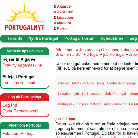
Algarve
Azorerne
Lissabon
Madeira
Porto
Forside
Nyt fra Portugal
Portugal Forum
Nyhedsbrev
Søg
Alle emner
»
Jobsøgning i Lissabon
»
danskta
Aktuelle tips og links
Brasilien
»
Bo i Portugal
»
job Portugal
»
arbe
Rejser til Algarve
Under den grå boks med emne-ord nedenfor find
Prøv ny søgemaskine
Klik evt. på flere emne-ord for at begrænse/filt
Billeje i Portugal
-
se aktuelle tilbud
arbejde
billigt i Portugal
bolig
Centro de emprego
Lissabon
job
job i Lissabon
Job i Portugal
jobsøg
Log på Portugalnyt
Portugisisk
priser i Portugal
unge danskere i Lissa
Log ind
Opret Portugal-profil
job i Lisboa
Det er ikke altid så svært at finde arbejde, so
Viden om Portugal
søge og komme til samtale her i Lisboa. jobsam
solen&varmen i Portugal. Du skal for at haven 
Fakta om Portugal