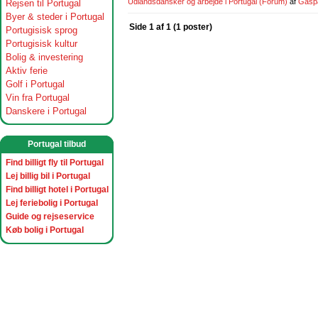
Udlandsdansker og arbejde i Portugal
(Forum)
af
Gasp
Rejsen til Portugal
Byer & steder i Portugal
Side 1 af 1 (1 poster)
Portugisisk sprog
Portugisisk kultur
Bolig & investering
Aktiv ferie
Golf i Portugal
Vin fra Portugal
Danskere i Portugal
Portugal tilbud
Find billigt fly til Portugal
Lej billig bil i Portugal
Find billigt hotel i Portugal
Lej feriebolig i Portugal
Guide og rejseservice
Køb bolig i Portugal