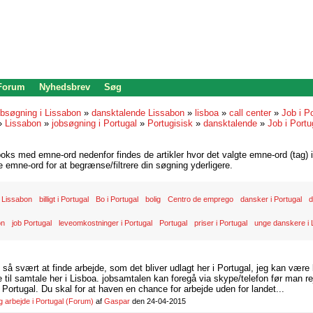
 Forum
Nyhedsbrev
Søg
bsøgning i Lissabon
»
dansktalende Lissabon
»
lisboa
»
call center
»
Job i Po
»
Lissabon
»
jobsøgning i Portugal
»
Portugisisk
»
dansktalende
»
Job i Portu
oks med emne-ord nedenfor findes de artikler hvor det valgte emne-ord (tag) i
re emne-ord for at begrænse/filtrere din søgning yderligere.
 Lissabon
billigt i Portugal
Bo i Portugal
bolig
Centro de emprego
dansker i Portugal
d
on
job Portugal
leveomkostninger i Portugal
Portugal
priser i Portugal
unge danskere i 
d så svært at finde arbejde, som det bliver udlagt her i Portugal, jeg kan være
il samtale her i Lisboa. jobsamtalen kan foregå via skype/telefon før man rej
Portugal. Du skal for at haven en chance for arbejde uden for landet...
arbejde i Portugal
(Forum)
af
Gaspar
den 24-04-2015