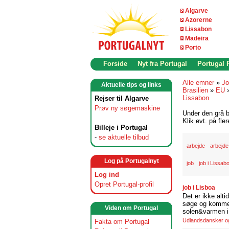
Algarve
Azorerne
Lissabon
Madeira
Porto
Forside
Nyt fra Portugal
Portugal
Alle emner
»
Jo
Aktuelle tips og links
Brasilien
»
EU
Lissabon
Rejser til Algarve
Prøv ny søgemaskine
Under den grå b
Klik evt. på fle
Billeje i Portugal
-
se aktuelle tilbud
arbejde
arbejde
Log på Portugalnyt
job
job i Lissab
Log ind
Opret Portugal-profil
job i Lisboa
Det er ikke alti
søge og komme t
Viden om Portugal
solen&varmen i 
Udlandsdansker og 
Fakta om Portugal