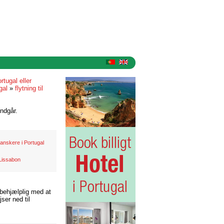
rtugal eller
gal
»
flytning til
ndgår.
anskere i Portugal
Lissabon
 behjælplig med at
ser ned til