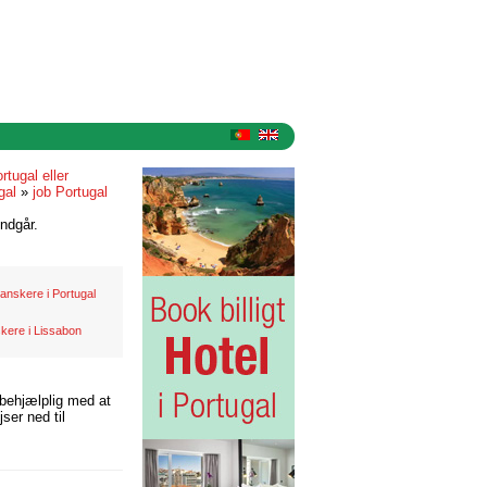
rtugal eller
gal
»
job Portugal
ndgår.
anskere i Portugal
kere i Lissabon
 behjælplig med at
ser ned til