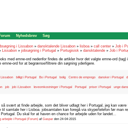
 Forum
Nyhedsbrev
Søg
bsøgning i Lissabon
»
dansktalende Lissabon
»
lisboa
»
call center
»
Job i Po
»
Lissabon
»
jobsøgning i Portugal
»
Portugisisk
»
dansktalende
»
Job i Portu
oks med emne-ord nedenfor findes de artikler hvor det valgte emne-ord (tag) i
re emne-ord for at begrænse/filtrere din søgning yderligere.
 Lissabon
billigt i Portugal
Bo i Portugal
bolig
Centro de emprego
dansker i Portugal
d
on
job
job i Lissabon
leveomkostninger i Portugal
Portugal
priser i Portugal
unge dans
d så svært at finde arbejde, som det bliver udlagt her i Portugal, jeg kan være
il samtale her i Lisboa. jobsamtalen kan foregå via skype/telefon før man rej
Portugal. Du skal for at haven en chance for arbejde uden for landet...
arbejde i Portugal
(Forum)
af
Gaspar
den 24-04-2015