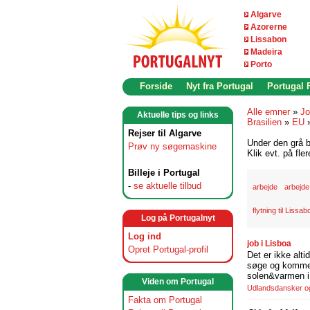
Algarve
Azorerne
Lissabon
Madeira
Porto
Forside
Nyt fra Portugal
Portugal
Alle emner
»
Jo
Aktuelle tips og links
Brasilien
»
EU
Rejser til Algarve
Under den grå b
Prøv ny søgemaskine
Klik evt. på fle
Billeje i Portugal
-
se aktuelle tilbud
arbejde
arbejde
flytning til Lissab
Log på Portugalnyt
Log ind
job i Lisboa
Opret Portugal-profil
Det er ikke alti
søge og komme t
solen&varmen i 
Viden om Portugal
Udlandsdansker og 
Fakta om Portugal