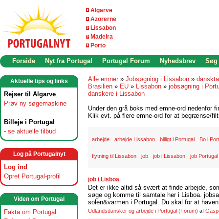
Algarve
Azorerne
Lissabon
Madeira
Porto
Forside
Nyt fra Portugal
Portugal Forum
Nyhedsbrev
Søg
Alle emner
»
Jobsøgning i Lissabon
»
danskta
Aktuelle tips og links
Brasilien
»
EU
»
Lissabon
»
jobsøgning i Port
danskere i Lissabon
Rejser til Algarve
Prøv ny søgemaskine
Under den grå boks med emne-ord nedenfor find
Klik evt. på flere emne-ord for at begrænse/filt
Billeje i Portugal
-
se aktuelle tilbud
arbejde
arbejde Lissabon
billigt i Portugal
Bo i Por
Log på Portugalnyt
flytning til Lissabon
job
job i Lissabon
job Portugal
Log ind
Opret Portugal-profil
job i Lisboa
Det er ikke altid så svært at finde arbejde, so
søge og komme til samtale her i Lisboa. jobsam
Viden om Portugal
solen&varmen i Portugal. Du skal for at haven 
Udlandsdansker og arbejde i Portugal
(Forum)
af
Gasp
Fakta om Portugal