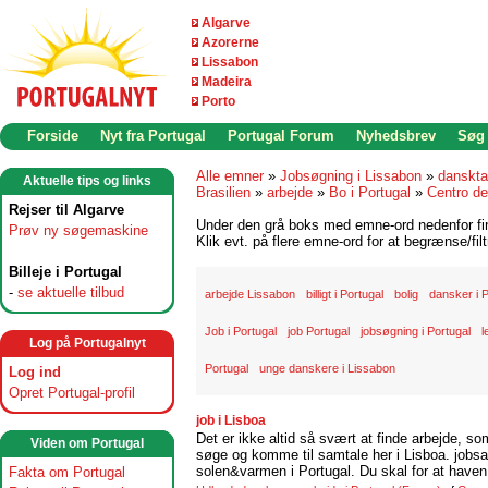
Algarve
Azorerne
Lissabon
Madeira
Porto
Forside
Nyt fra Portugal
Portugal Forum
Nyhedsbrev
Søg
Alle emner
»
Jobsøgning i Lissabon
»
danskta
Aktuelle tips og links
Brasilien
»
arbejde
»
Bo i Portugal
»
Centro d
Rejser til Algarve
Under den grå boks med emne-ord nedenfor find
Prøv ny søgemaskine
Klik evt. på flere emne-ord for at begrænse/filt
Billeje i Portugal
-
se aktuelle tilbud
arbejde Lissabon
billigt i Portugal
bolig
dansker i P
Job i Portugal
job Portugal
jobsøgning i Portugal
l
Log på Portugalnyt
Portugal
unge danskere i Lissabon
Log ind
Opret Portugal-profil
job i Lisboa
Det er ikke altid så svært at finde arbejde, so
Viden om Portugal
søge og komme til samtale her i Lisboa. jobsam
solen&varmen i Portugal. Du skal for at haven 
Fakta om Portugal