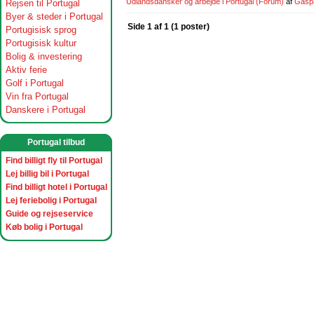
Udlandsdansker og arbejde i Portugal
(Forum)
af
Gasp
Rejsen til Portugal
Byer & steder i Portugal
Side 1 af 1 (1 poster)
Portugisisk sprog
Portugisisk kultur
Bolig & investering
Aktiv ferie
Golf i Portugal
Vin fra Portugal
Danskere i Portugal
Portugal tilbud
Find billigt fly til Portugal
Lej billig bil i Portugal
Find billigt hotel i Portugal
Lej feriebolig i Portugal
Guide og rejseservice
Køb bolig i Portugal