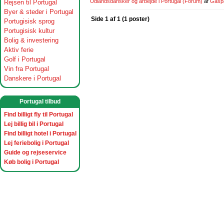
Udlandsdansker og arbejde i Portugal
(Forum)
af
Gasp
Rejsen til Portugal
Byer & steder i Portugal
Side 1 af 1 (1 poster)
Portugisisk sprog
Portugisisk kultur
Bolig & investering
Aktiv ferie
Golf i Portugal
Vin fra Portugal
Danskere i Portugal
Portugal tilbud
Find billigt fly til Portugal
Lej billig bil i Portugal
Find billigt hotel i Portugal
Lej feriebolig i Portugal
Guide og rejseservice
Køb bolig i Portugal