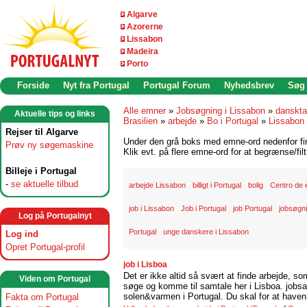
Algarve
Azorerne
Lissabon
Madeira
Porto
Forside
Nyt fra Portugal
Portugal Forum
Nyhedsbrev
Søg
Alle emner
»
Jobsøgning i Lissabon
»
danskta
Aktuelle tips og links
Brasilien
»
arbejde
»
Bo i Portugal
»
Lissabon
Rejser til Algarve
Under den grå boks med emne-ord nedenfor find
Prøv ny søgemaskine
Klik evt. på flere emne-ord for at begrænse/filt
Billeje i Portugal
-
se aktuelle tilbud
arbejde Lissabon
billigt i Portugal
bolig
Centro de
job i Lissabon
Job i Portugal
job Portugal
jobsøgni
Log på Portugalnyt
Portugal
unge danskere i Lissabon
Log ind
Opret Portugal-profil
job i Lisboa
Det er ikke altid så svært at finde arbejde, so
Viden om Portugal
søge og komme til samtale her i Lisboa. jobsam
solen&varmen i Portugal. Du skal for at haven 
Fakta om Portugal