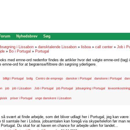
 Forum
Nyhedsbrev
Søg
bsøgning i Lissabon
»
dansktalende Lissabon
»
lisboa
»
call center
»
Job i Po
jde
»
Bo i Portugal
»
Portugal
oks med emne-ord nedenfor findes de artikler hvor det valgte emne-ord (tag) i
re emne-ord for at begrænse/filtrere din søgning yderligere.
billigt i Portugal
bolig
Centro de emprego
dansker i Portugal
danskere i Portugal
dan
on
job
job i Lissabon
Job i Portugal
job Portugal
jobsøgning i Portugal
leveomkostninge
gisisk
priser i Portugal
unge danskere i Lissabon
d så svært at finde arbejde, som det bliver udlagt her i Portugal, jeg kan være
il samtale her i Lisboa. jobsamtalen kan foregå via skype/telefon før man rej
Portugal. Du skal for at haven en chance for arbejde uden for landet...