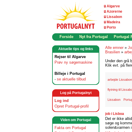
Algarve
Azorerne
Lissabon
Madeira
Porto
Forside
Nyt fra Portugal
Portugal
Alle emner
»
Jo
Aktuelle tips og links
Brasilien
»
arbe
Rejser til Algarve
Under den grå b
Prøv ny søgemaskine
Klik evt. på fle
Billeje i Portugal
-
se aktuelle tilbud
arbejde Lissabon
flytning til Lissab
Log på Portugalnyt
Lissabon
Portu
Log ind
Opret Portugal-profil
job i Lisboa
Det er ikke alti
Viden om Portugal
søge og komme t
solen&varmen i 
Fakta om Portugal