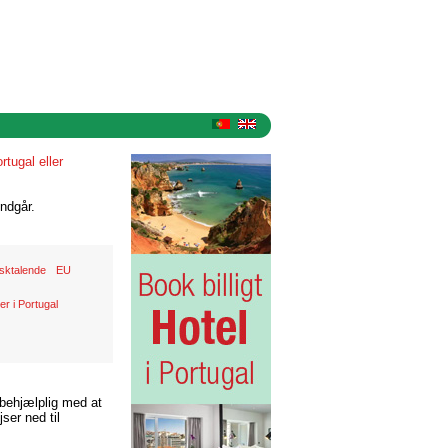
rtugal eller
ndgår.
sktalende
EU
r i Portugal
 behjælplig med at
ser ned til