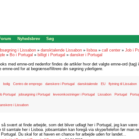
 Forum
Nyhedsbrev
Søg
bsøgning i Lissabon
»
dansktalende Lissabon
»
lisboa
»
call center
»
Job i Po
jde
»
Bo i Portugal
»
billigt i Portugal
»
dansker i Portugal
oks med emne-ord nedenfor findes de artikler hvor det valgte emne-ord (tag) i
re emne-ord for at begrænse/filtrere din søgning yderligere.
bolig
Centro de emprego
danskere i Portugal
dansktalende
EU
flytning til Lissabon
ob Portugal
jobsøgning i Portugal
leveomkostninger i Portugal
Lissabon
Portugal
Portu
anskere i Lissabon
d så svært at finde arbejde, som det bliver udlagt her i Portugal, jeg kan være
il samtale her i Lisboa. jobsamtalen kan foregå via skype/telefon før man rej
Portugal. Du skal for at haven en chance for arbejde uden for landet...