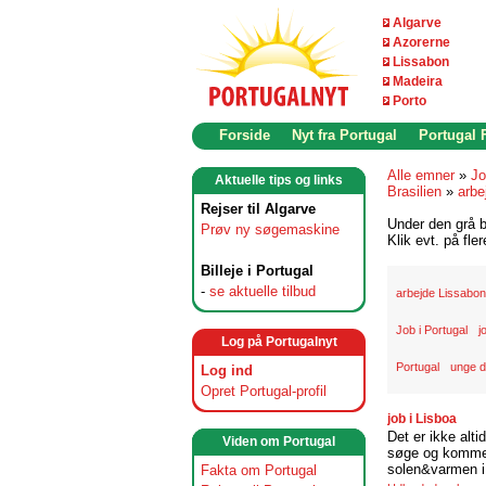
Algarve
Azorerne
Lissabon
Madeira
Porto
Forside
Nyt fra Portugal
Portugal
Alle emner
»
Jo
Aktuelle tips og links
Brasilien
»
arbe
Rejser til Algarve
Under den grå b
Prøv ny søgemaskine
Klik evt. på fle
Billeje i Portugal
-
se aktuelle tilbud
arbejde Lissabon
Job i Portugal
j
Log på Portugalnyt
Portugal
unge d
Log ind
Opret Portugal-profil
job i Lisboa
Det er ikke alti
Viden om Portugal
søge og komme t
solen&varmen i 
Fakta om Portugal