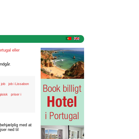
rtugal eller
ndgår.
job
job i Lissabon
gisisk
priser i
 behjælplig med at
ser ned til