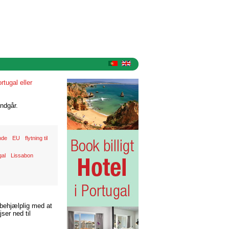
rtugal eller
ndgår.
nde
EU
flytning til
gal
Lissabon
 behjælplig med at
ser ned til