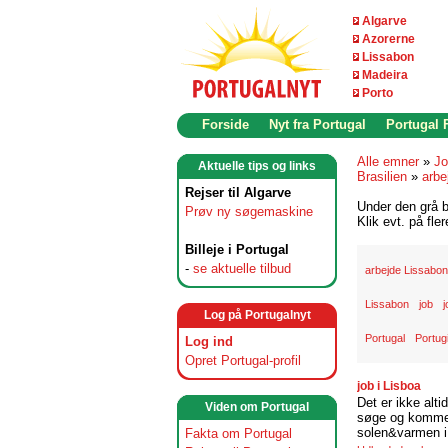
Algarve
Azorerne
Lissabon
Madeira
Porto
Forside
Nyt fra Portugal
Portugal
Alle emner
»
Jo
Aktuelle tips og links
Brasilien
»
arbe
Rejser til Algarve
Under den grå b
Prøv ny søgemaskine
Klik evt. på fle
Billeje i Portugal
-
se aktuelle tilbud
arbejde Lissabon
Lissabon
job
j
Log på Portugalnyt
Portugal
Portug
Log ind
Opret Portugal-profil
job i Lisboa
Det er ikke alti
Viden om Portugal
søge og komme t
solen&varmen i 
Fakta om Portugal