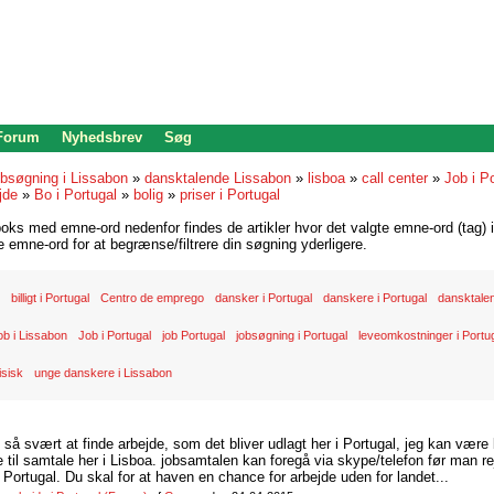
 Forum
Nyhedsbrev
Søg
bsøgning i Lissabon
»
dansktalende Lissabon
»
lisboa
»
call center
»
Job i Po
jde
»
Bo i Portugal
»
bolig
»
priser i Portugal
oks med emne-ord nedenfor findes de artikler hvor det valgte emne-ord (tag) i
re emne-ord for at begrænse/filtrere din søgning yderligere.
billigt i Portugal
Centro de emprego
dansker i Portugal
danskere i Portugal
dansktale
ob i Lissabon
Job i Portugal
job Portugal
jobsøgning i Portugal
leveomkostninger i Portu
isisk
unge danskere i Lissabon
d så svært at finde arbejde, som det bliver udlagt her i Portugal, jeg kan være
il samtale her i Lisboa. jobsamtalen kan foregå via skype/telefon før man rej
Portugal. Du skal for at haven en chance for arbejde uden for landet...