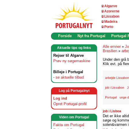
Algarve
Azorerne
Lissabon
Madeira
Porto
Forside
Nyt fra Portugal
Portugal
Alle emner
»
Jo
Aktuelle tips og links
Brasilien
»
arbe
Rejser til Algarve
Under den grå b
Prøv ny søgemaskine
Klik evt. på fle
Billeje i Portugal
-
se aktuelle tilbud
arbejde Lissabon
job i Lissabon
J
Log på Portugalnyt
Portugal
unge d
Log ind
Opret Portugal-profil
job i Lisboa
Det er ikke alti
Viden om Portugal
søge og komme t
solen&varmen i 
Fakta om Portugal