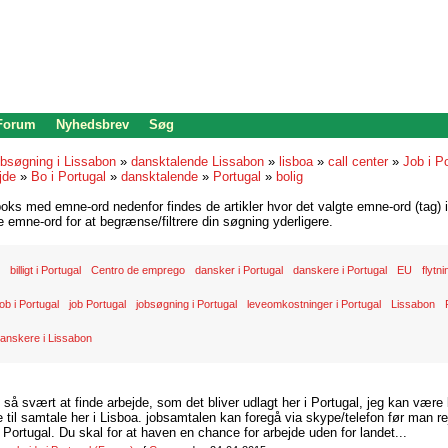
 Forum
Nyhedsbrev
Søg
bsøgning i Lissabon
»
dansktalende Lissabon
»
lisboa
»
call center
»
Job i Po
jde
»
Bo i Portugal
»
dansktalende
»
Portugal
»
bolig
oks med emne-ord nedenfor findes de artikler hvor det valgte emne-ord (tag) i
re emne-ord for at begrænse/filtrere din søgning yderligere.
billigt i Portugal
Centro de emprego
dansker i Portugal
danskere i Portugal
EU
flytni
ob i Portugal
job Portugal
jobsøgning i Portugal
leveomkostninger i Portugal
Lissabon
anskere i Lissabon
d så svært at finde arbejde, som det bliver udlagt her i Portugal, jeg kan være
il samtale her i Lisboa. jobsamtalen kan foregå via skype/telefon før man rej
Portugal. Du skal for at haven en chance for arbejde uden for landet...