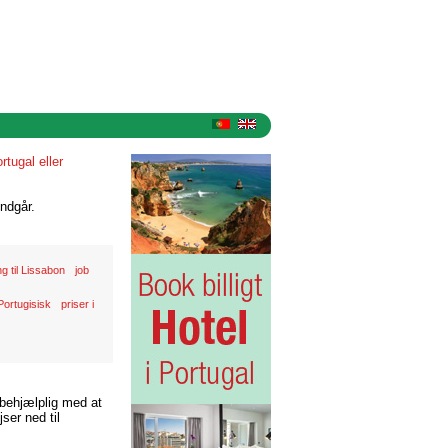
rtugal eller
ndgår.
ng til Lissabon
job
Portugisisk
priser i
 behjælplig med at
ser ned til