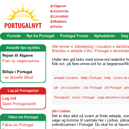
Algarve
Azorerne
Lissabon
Madeira
Porto
Forside
Nyt fra Portugal
Portugal Forum
Nyhedsbrev
Søg
Alle emner
»
Jobsøgning i Lissabon
»
danskta
Aktuelle tips og links
Brasilien
»
arbejde
»
Bo i Portugal
»
dansktal
Rejser til Algarve
Under den grå boks med emne-ord nedenfor find
Prøv ny søgemaskine
Klik evt. på flere emne-ord for at begrænse/filt
Billeje i Portugal
-
se aktuelle tilbud
arbejde Lissabon
billigt i Portugal
bolig
Centro de
job
job i Lissabon
Job i Portugal
job Portugal
job
Log på Portugalnyt
Portugisisk
priser i Portugal
unge danskere i Lissa
Log ind
Opret Portugal-profil
job i Lisboa
Det er ikke altid så svært at finde arbejde, so
Viden om Portugal
søge og komme til samtale her i Lisboa. jobsam
solen&varmen i Portugal. Du skal for at haven 
Fakta om Portugal