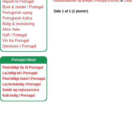
Udlandsdansker og arbejde i Portugal
(Forum)
af
Gasp
Rejsen til Portugal
Byer & steder i Portugal
Side 1 af 1 (1 poster)
Portugisisk sprog
Portugisisk kultur
Bolig & investering
Aktiv ferie
Golf i Portugal
Vin fra Portugal
Danskere i Portugal
Portugal tilbud
Find billigt fly til Portugal
Lej billig bil i Portugal
Find billigt hotel i Portugal
Lej feriebolig i Portugal
Guide og rejseservice
Køb bolig i Portugal