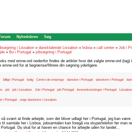
 Forum
Nyhedsbrev
Søg
bsøgning i Lissabon
»
dansktalende Lissabon
»
lisboa
»
call center
»
Job i Po
jde
»
Bo i Portugal
»
jobsøgning i Portugal
oks med emne-ord nedenfor findes de artikler hvor det valgte emne-ord (tag) i
re emne-ord for at begrænse/filtrere din søgning yderligere.
billigt i Portugal
bolig
Centro de emprego
dansker i Portugal
danskere i Portugal
dan
on
job
job i Lissabon
Job i Portugal
job Portugal
leveomkostninger i Portugal
Lissabo
er i Portugal
unge danskere i Lissabon
d så svært at finde arbejde, som det bliver udlagt her i Portugal, jeg kan være
il samtale her i Lisboa. jobsamtalen kan foregå via skype/telefon før man rej
Portugal. Du skal for at haven en chance for arbejde uden for landet...