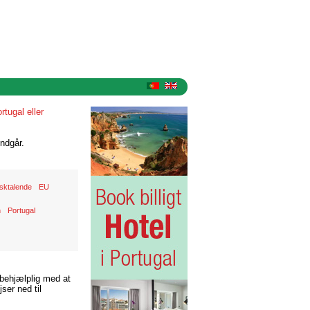
rtugal eller
ndgår.
sktalende
EU
n
Portugal
 behjælplig med at
ser ned til