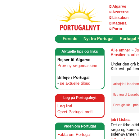
Algarve
Azorerne
Lissabon
Madeira
Porto
Forside
Nyt fra Portugal
Portugal
Alle emner
»
Jo
Aktuelle tips og links
Brasilien
»
arbe
Rejser til Algarve
Under den grå b
Prøv ny søgemaskine
Klik evt. på fle
Billeje i Portugal
-
se aktuelle tilbud
arbejde Lissabon
flytning til Lissab
Log på Portugalnyt
Portugisisk
pris
Log ind
Opret Portugal-profil
job i Lisboa
Det er ikke alti
Viden om Portugal
søge og komme t
solen&varmen i 
Fakta om Portugal