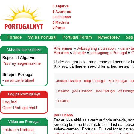
Algarve
Azorerne
Lissabon
Madeira
Porto
Forside
Nyt fra Portugal
Portugal Forum
Nyhedsbrev
Søg
Alle emner
»
Jobsøgning i Lissabon
»
danskta
Aktuelle tips og links
Brasilien
»
arbejde
»
jobsøgning i Portugal
»
C
Rejser til Algarve
Under den grå boks med emne-ord nedenfor find
Prøv ny søgemaskine
Klik evt. på flere emne-ord for at begrænse/filt
Billeje i Portugal
-
se aktuelle tilbud
arbejde Lissabon
billigt i Portugal
Bo i Portugal
bol
Lissabon
job i Lissabon
Job i Portugal
job Portuga
Log på Portugalnyt
Lissabon
Log ind
Opret Portugal-profil
job i Lisboa
Det er ikke altid så svært at finde arbejde, so
Viden om Portugal
søge og komme til samtale her i Lisboa. jobsam
solen&varmen i Portugal. Du skal for at haven 
Fakta om Portugal