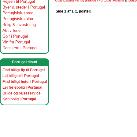
Udlandsdansker og arbejde i Portugal
(Forum)
af
Gasp
Rejsen til Portugal
Byer & steder i Portugal
Side 1 af 1 (1 poster)
Portugisisk sprog
Portugisisk kultur
Bolig & investering
Aktiv ferie
Golf i Portugal
Vin fra Portugal
Danskere i Portugal
Portugal tilbud
Find billigt fly til Portugal
Lej billig bil i Portugal
Find billigt hotel i Portugal
Lej feriebolig i Portugal
Guide og rejseservice
Køb bolig i Portugal