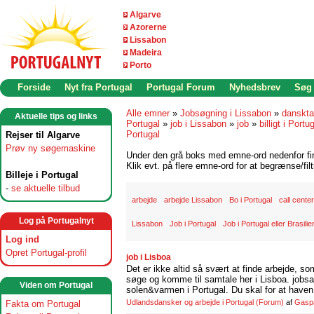
Algarve
Azorerne
Lissabon
Madeira
Porto
Forside
Nyt fra Portugal
Portugal Forum
Nyhedsbrev
Søg
Alle emner
»
Jobsøgning i Lissabon
»
danskta
Aktuelle tips og links
Portugal
»
job i Lissabon
»
job
»
billigt i Portu
Portugal
Rejser til Algarve
Prøv ny søgemaskine
Under den grå boks med emne-ord nedenfor find
Klik evt. på flere emne-ord for at begrænse/filt
Billeje i Portugal
-
se aktuelle tilbud
arbejde
arbejde Lissabon
Bo i Portugal
call center
Log på Portugalnyt
Lissabon
Job i Portugal
Job i Portugal eller Brasilie
Log ind
Opret Portugal-profil
job i Lisboa
Det er ikke altid så svært at finde arbejde, so
søge og komme til samtale her i Lisboa. jobsam
Viden om Portugal
solen&varmen i Portugal. Du skal for at haven 
Udlandsdansker og arbejde i Portugal
(Forum)
af
Gasp
Fakta om Portugal