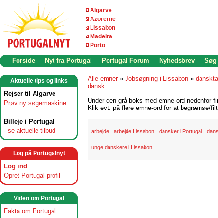
Algarve
Azorerne
Lissabon
Madeira
Porto
Forside
Nyt fra Portugal
Portugal Forum
Nyhedsbrev
Søg
Alle emner
»
Jobsøgning i Lissabon
»
danskta
Aktuelle tips og links
dansk
Rejser til Algarve
Under den grå boks med emne-ord nedenfor find
Prøv ny søgemaskine
Klik evt. på flere emne-ord for at begrænse/filt
Billeje i Portugal
-
se aktuelle tilbud
arbejde
arbejde Lissabon
dansker i Portugal
dans
unge danskere i Lissabon
Log på Portugalnyt
Log ind
Opret Portugal-profil
Viden om Portugal
Fakta om Portugal