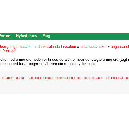
 Forum
Nyhedsbrev
Søg
bsøgning i Lissabon
»
dansktalende Lissabon
»
udlandsdansker
»
unge dansk
i Portugal
oks med emne-ord nedenfor findes de artikler hvor det valgte emne-ord (tag) i
re emne-ord for at begrænse/filtrere din søgning yderligere.
 Lissabon
dansk
dansker i Portugal
dansktalende
job
job i Lissabon
job Portugal
jo