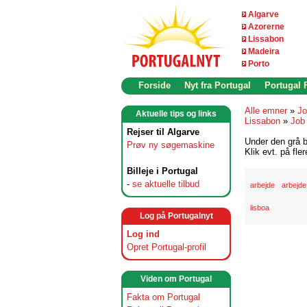
Algarve
Azorerne
Lissabon
Madeira
Porto
Forside
Nyt fra Portugal
Portugal
Alle emner
»
Jo
Aktuelle tips og links
Lissabon
»
Job 
Rejser til Algarve
Under den grå b
Prøv ny søgemaskine
Klik evt. på fle
Billeje i Portugal
-
se aktuelle tilbud
arbejde
arbejde
lisboa
Log på Portugalnyt
Log ind
Opret Portugal-profil
Viden om Portugal
Fakta om Portugal