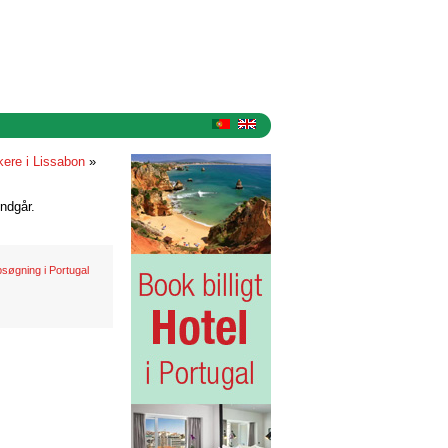
ere i Lissabon
»
ndgår.
bsøgning i Portugal