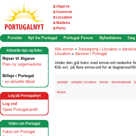
Algarve
Azorerne
Lissabon
Madeira
Porto
Forside
Nyt fra Portugal
Portugal Forum
Nyhedsbrev
Søg
Alle emner
»
Jobsøgning i Lissabon
»
danskta
Aktuelle tips og links
Lissabon
»
dansker i Portugal
Rejser til Algarve
Under den grå boks med emne-ord nedenfor find
Prøv ny søgemaskine
Klik evt. på flere emne-ord for at begrænse/filt
Billeje i Portugal
-
se aktuelle tilbud
arbejde
arbejde Lissabon
dansk
dansktalende
j
lisboa
Log på Portugalnyt
Log ind
Opret Portugal-profil
Viden om Portugal
Fakta om Portugal