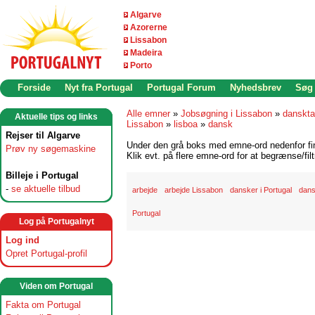
Algarve
Azorerne
Lissabon
Madeira
Porto
Forside
Nyt fra Portugal
Portugal Forum
Nyhedsbrev
Søg
Alle emner
»
Jobsøgning i Lissabon
»
danskta
Aktuelle tips og links
Lissabon
»
lisboa
»
dansk
Rejser til Algarve
Under den grå boks med emne-ord nedenfor find
Prøv ny søgemaskine
Klik evt. på flere emne-ord for at begrænse/filt
Billeje i Portugal
-
se aktuelle tilbud
arbejde
arbejde Lissabon
dansker i Portugal
dans
Portugal
Log på Portugalnyt
Log ind
Opret Portugal-profil
Viden om Portugal
Fakta om Portugal