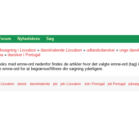
 Forum
Nyhedsbrev
Søg
bsøgning i Lissabon
»
dansktalende Lissabon
»
udlandsdansker
»
unge dansk
oa
»
dansker i Portugal
oks med emne-ord nedenfor findes de artikler hvor det valgte emne-ord (tag) i
re emne-ord for at begrænse/filtrere din søgning yderligere.
 Lissabon
dansk
dansktalende
job
job i Lissabon
Job i Portugal
job Portugal
jobsøgn