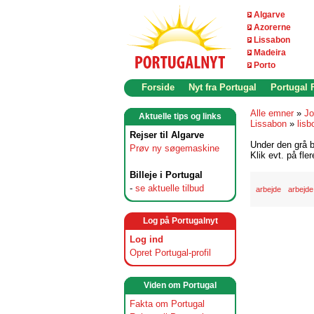
Algarve
Azorerne
Lissabon
Madeira
Porto
Forside
Nyt fra Portugal
Portugal
Alle emner
»
Jo
Aktuelle tips og links
Lissabon
»
lisb
Rejser til Algarve
Under den grå b
Prøv ny søgemaskine
Klik evt. på fle
Billeje i Portugal
-
se aktuelle tilbud
arbejde
arbejde
Log på Portugalnyt
Log ind
Opret Portugal-profil
Viden om Portugal
Fakta om Portugal