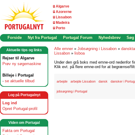
Algarve
Azorerne
Lissabon
Madeira
Porto
Forside
Nyt fra Portugal
Portugal Forum
Nyhedsbrev
Søg
Alle emner
»
Jobsøgning i Lissabon
»
danskta
Aktuelle tips og links
Lissabon
»
lisboa
Rejser til Algarve
Under den grå boks med emne-ord nedenfor find
Prøv ny søgemaskine
Klik evt. på flere emne-ord for at begrænse/filt
Billeje i Portugal
-
se aktuelle tilbud
arbejde
arbejde Lissabon
dansk
dansker i Portug
jobsøgning i Portugal
Log på Portugalnyt
Log ind
Opret Portugal-profil
Viden om Portugal
Fakta om Portugal